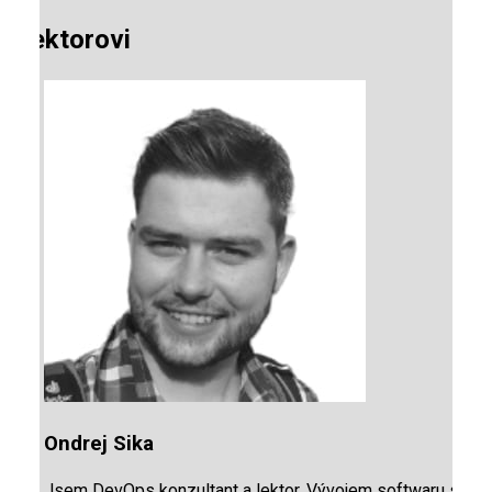
O lektorovi
Ondrej Sika
Jsem DevOps konzultant a lektor. Vývojem softwaru se