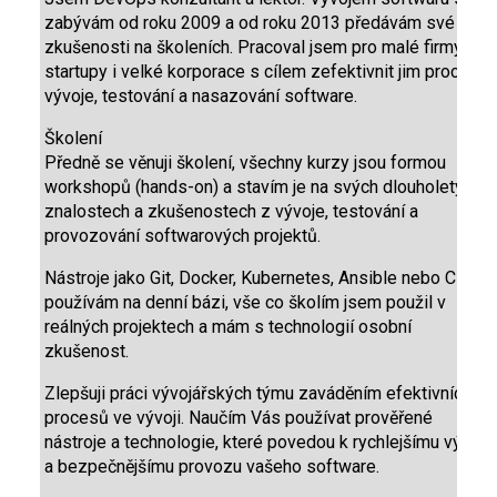
zabývám od roku 2009 a od roku 2013 předávám své
zkušenosti na školeních. Pracoval jsem pro malé firmy,
startupy i velké korporace s cílem zefektivnit jim proces
vývoje, testování a nasazování software.
Školení
Předně se věnuji školení, všechny kurzy jsou formou
workshopů (hands-on) a stavím je na svých dlouholetých
znalostech a zkušenostech z vývoje, testování a
provozování softwarových projektů.
Nástroje jako Git, Docker, Kubernetes, Ansible nebo CI
používám na denní bázi, vše co školím jsem použil v
reálných projektech a mám s technologií osobní
zkušenost.
Zlepšuji práci vývojářských týmu zaváděním efektivních
procesů ve vývoji. Naučím Vás používat prověřené
nástroje a technologie, které povedou k rychlejšímu vývoji
a bezpečnějšímu provozu vašeho software.