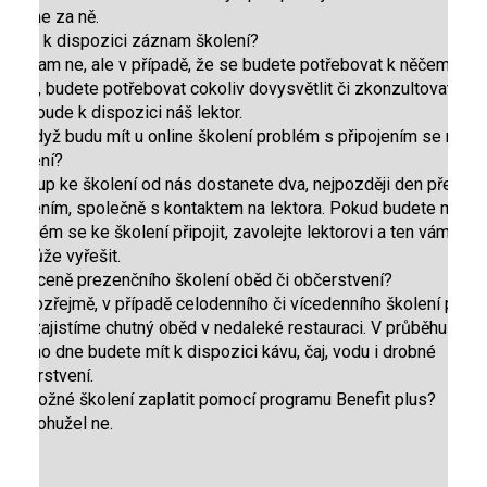
ručíme za ně.
Bude k dispozici záznam školení?
Záznam ne, ale v případě, že se budete potřebovat k něčemu
vrátit, budete potřebovat cokoliv dovysvětlit či zkonzultovat,
vám bude k dispozici náš lektor.
Co když budu mít u online školení problém s připojením se na
školení?
Přístup ke školení od nás dostanete dva, nejpozději den před
školením, společně s kontaktem na lektora. Pokud budete mít
problém se ke školení připojit, zavolejte lektorovi a ten vám jej
pomůže vyřešit.
Je v ceně prezenčního školení oběd či občerstvení?
Samozřejmě, v případě celodenního či vícedenního školení pro
vás zajistíme chutný oběd v nedaleké restauraci. V průběhu
celého dne budete mít k dispozici kávu, čaj, vodu i drobné
občerstvení.
Je možné školení zaplatit pomocí programu Benefit plus?
Již bohužel ne.