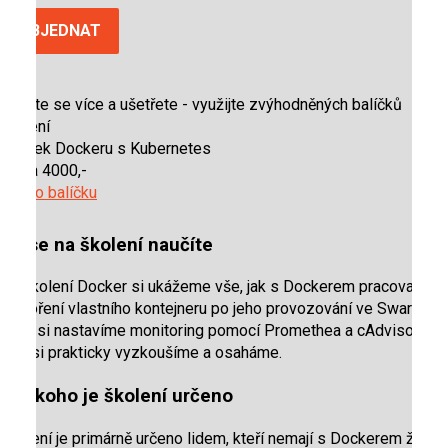
OBJEDNAT
Naučte se více a ušetřete
- využijte zvýhodněných balíčků
školení
Balíček Dockeru s Kubernetes
sleva 4000,-
Více o balíčku
Co se na školení naučíte
Na školení Docker si ukážeme vše, jak s Dockerem pracovat, od
vytvoření vlastního kontejneru po jeho provozování ve Swarmu.
Také si nastavíme monitoring pomocí Promethea a cAdvisoru.
Vše si prakticky vyzkoušíme a osaháme.
Pro koho je školení určeno
Školení je primárně určeno lidem, kteří nemají s Dockerem žádné