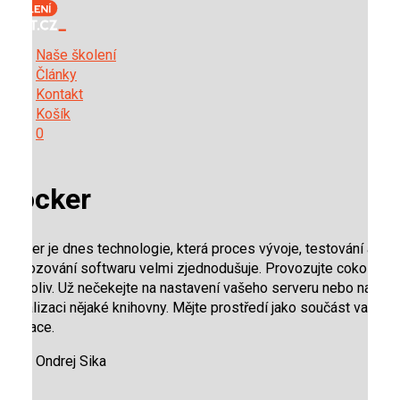
Naše školení
Články
Kontakt
Košík
0
Docker
Docker je dnes technologie, která proces vývoje, testování a
provozování softwaru velmi zjednodušuje. Provozujte cokoliv a
kdekoliv. Už nečekejte na nastavení vašeho serveru nebo na
aktualizaci nějaké knihovny. Mějte prostředí jako součást vaší
aplikace.
Ondrej Sika