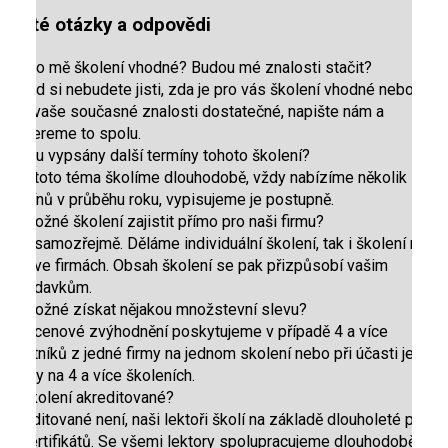
Časté otázky a odpovědi
Je pro mě školení vhodné? Budou mé znalosti stačit?
Pokud si nebudete jisti, zda je pro vás školení vhodné nebo zda
jsou vaše současné znalosti dostatečné, napište nám a
probereme to spolu.
Budou vypsány další termíny tohoto školení?
Ano, toto téma školíme dlouhodobě, vždy nabízíme několik
termínů v průběhu roku, vypisujeme je postupně.
Je možné školení zajistit přímo pro naši firmu?
Ano, samozřejmě. Děláme individuální školení, tak i školení na
míru ve firmách. Obsah školení se pak přizpůsobí vašim
požadavkům.
Je možné získat nějakou množstevní slevu?
Ano, cenové zvýhodnění poskytujeme v případě 4 a více
účastníků z jedné firmy na jednom skolení nebo při účasti jedné
osoby na 4 a více školeních.
Je školení akreditované?
Akreditované není, naši lektoři školí na základě dlouholeté praxe,
ne certifikátů. Se všemi lektory spolupracujeme dlouhodobě a