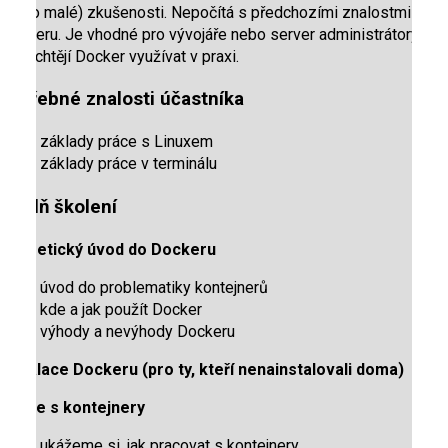
(nebo malé) zkušenosti. Nepočítá s předchozími znalostmi
Dockeru. Je vhodné pro vývojáře nebo server administrátory,
kteří chtějí Docker využívat v praxi.
Potřebné znalosti účastníka
základy práce s Linuxem
základy práce v terminálu
Náplň školení
Teoretický úvod do Dockeru
úvod do problematiky kontejnerů
kde a jak použít Docker
výhody a nevýhody Dockeru
Instalace Dockeru (pro ty, kteří nenainstalovali doma)
Práce s kontejnery
ukážeme si, jak pracovat s kontejnery