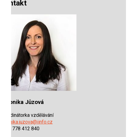
Kontakt
Veronika Jůzová
Koordinátorka vzdělávání
veronika.juzova@iinfo.cz
+420 778 412 840