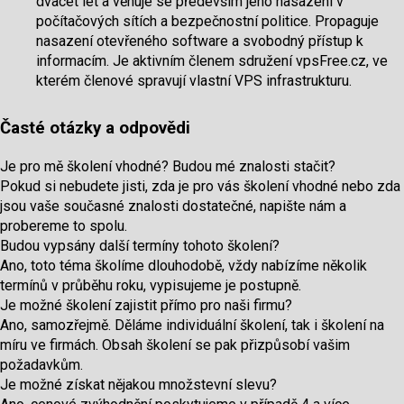
dvacet let a věnuje se především jeho nasazení v
počítačových sítích a bezpečnostní politice. Propaguje
nasazení otevřeného software a svobodný přístup k
informacím. Je aktivním členem sdružení vpsFree.cz, ve
kterém členové spravují vlastní VPS infrastrukturu.
Časté otázky a odpovědi
Je pro mě školení vhodné? Budou mé znalosti stačit?
Pokud si nebudete jisti, zda je pro vás školení vhodné nebo zda
jsou vaše současné znalosti dostatečné, napište nám a
probereme to spolu.
Budou vypsány další termíny tohoto školení?
Ano, toto téma školíme dlouhodobě, vždy nabízíme několik
termínů v průběhu roku, vypisujeme je postupně.
Je možné školení zajistit přímo pro naši firmu?
Ano, samozřejmě. Děláme individuální školení, tak i školení na
míru ve firmách. Obsah školení se pak přizpůsobí vašim
požadavkům.
Je možné získat nějakou množstevní slevu?