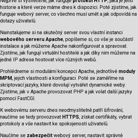
Nejprve si vysvětlíme, jak funguje
protokol HTTP
, jaká je jeho
historie a které verze máme dnes k dispozici. Poté zjistíme, jak
funguje webový server, co všechno musí umět a jak odpovídá na
dotazy uživatelů.
Nainstalujeme si na skutečný server svou vlastní instanci
webového serveru Apache
, popíšeme si, co vše je součástí
instalace a jak můžeme Apache nakonfigurovat a spravovat.
Zjistíme, jak fungují virtuální hostitelé a jak díky nim můžeme na
jedné IP adrese hostovat více různých webů.
Prohlédneme si modulární koncepci Apache, jednotlivé
moduly
MPM
, jejich vlastnosti a konfiguraci. Poté se zaměříme na
skriptovací jazyky, které dovolují vytvářet dynamické weby.
Zjistíme, jak v Apache provozovat PHP a jak volat další jazyky
pomocí FastCGI.
K webovému serveru dnes neodmyslitelně patří šifrování,
naučíme se tedy provozovat
HTTPS
, získat certifikáty, vybrat
protokoly a vše nastavit ke spokojenosti uživatelů.
Naučíme se
zabezpečit
webový server, nastavit správně