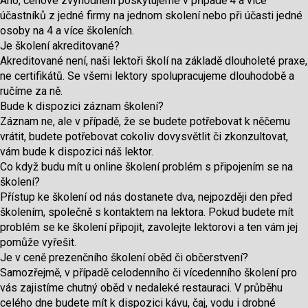
Ano, cenové zvýhodnění poskytujeme v případě 4 a více
účastníků z jedné firmy na jednom skolení nebo při účasti jedné
osoby na 4 a více školeních.
Je školení akreditované?
Akreditované není, naši lektoři školí na základě dlouholeté praxe,
ne certifikátů. Se všemi lektory spolupracujeme dlouhodobě a
ručíme za ně.
Bude k dispozici záznam školení?
Záznam ne, ale v případě, že se budete potřebovat k něčemu
vrátit, budete potřebovat cokoliv dovysvětlit či zkonzultovat,
vám bude k dispozici náš lektor.
Co když budu mít u online školení problém s připojením se na
školení?
Přístup ke školení od nás dostanete dva, nejpozději den před
školením, společně s kontaktem na lektora. Pokud budete mít
problém se ke školení připojit, zavolejte lektorovi a ten vám jej
pomůže vyřešit.
Je v ceně prezenčního školení oběd či občerstvení?
Samozřejmě, v případě celodenního či vícedenního školení pro
vás zajistíme chutný oběd v nedaleké restauraci. V průběhu
celého dne budete mít k dispozici kávu, čaj, vodu i drobné